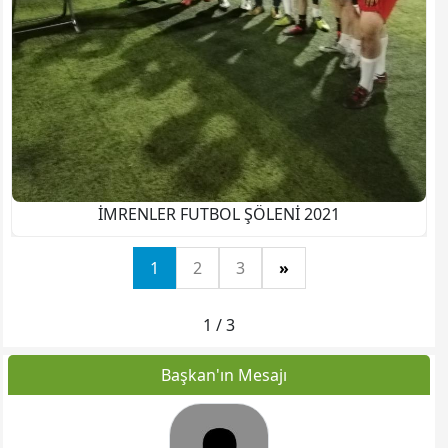
İMRENLER FUTBOL ŞÖLENİ 2021
1
2
3
»
1 / 3
Başkan'ın Mesajı