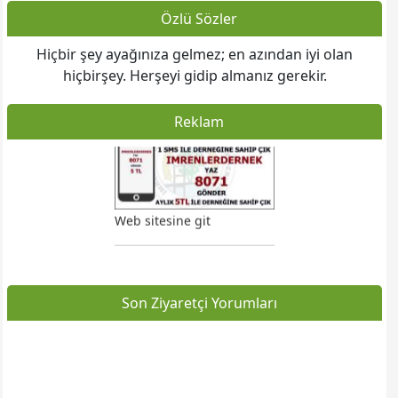
Özlü Sözler
Ziraat Bankası - Siyavuşpaşa / Bahçelievler Şubesi:
Hiçbir şey ayağınıza gelmez; en azından iyi olan
TR 16 0001 0016 0055 9863 7950 06
hiçbirşey. Herşeyi gidip almanız gerekir.
************************************************
Reklam
Şirinevler Mahallesi Mahmutbey Yolu Onur Sokak No:7
Bahçelievler / İSTANBUL
Web sitesine git
Son Ziyaretçi Yorumları