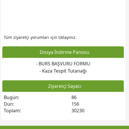
Web sitesine git
Tüm ziyaretçi yorumları için tıklayınız.
Dosya İndirme Panosu
- BURS BAŞVURU FORMU
Web sitesine git
- Kaza Tespit Tutanağı
Ziyaretçi Sayacı
Bugün:
86
Dün:
156
Toplam:
30230