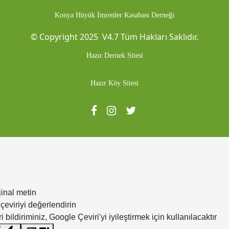
Konya Hüyük İmrenler Kasabası Derneği
Web sitesine git
© Copyright 2025 V4.7 Tüm Hakları Saklıdır.
Hazır Dernek Sitesi
Hazır Köy Sitesi
Web sitesine git
jinal metin
çeviriyi değerlendirin
i bildiriminiz, Google Çeviri'yi iyileştirmek için kullanılacaktır