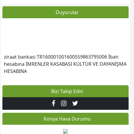
Duyurular
Web sitesine git
ziraat bankasi TR160001001600559863795006 İban
hesabına İMRENLER KASABASI KÜLTÜR VE DAYANIŞMA
HESABINA
Bizi Takip Edin
İRTİBAT
İMRENLER KÜLTÜR VE DAYANIŞMA DERNEĞİ YÖNETİM
KURULU
Konya Hava Durumu
www.imrenlerdernek.org