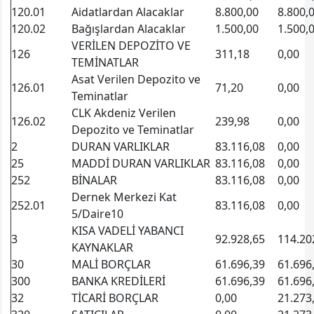
120.01
Aidatlardan Alacaklar
8.800,00
8.800,
120.02
Bağışlardan Alacaklar
1.500,00
1.500,
VERİLEN DEPOZİTO VE
126
311,18
0,00
TEMİNATLAR
Asat Verilen Depozito ve
126.01
71,20
0,00
Teminatlar
CLK Akdeniz Verilen
126.02
239,98
0,00
Depozito ve Teminatlar
2
DURAN VARLIKLAR
83.116,08
0,00
25
MADDİ DURAN VARLIKLAR
83.116,08
0,00
252
BİNALAR
83.116,08
0,00
Dernek Merkezi Kat
252.01
83.116,08
0,00
5/Daire10
KISA VADELİ YABANCI
3
92.928,65
114.20
KAYNAKLAR
30
MALİ BORÇLAR
61.696,39
61.696
300
BANKA KREDİLERİ
61.696,39
61.696
32
TİCARİ BORÇLAR
0,00
21.273