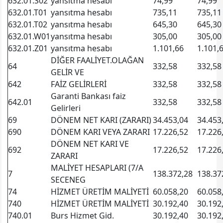
632.01.S02
yansıtma hesabı
74,99
74,99
632.01.T01
yansıtma hesabı
735,11
735,11
632.01.T02
yansıtma hesabı
645,30
645,30
632.01.W01
yansıtma hesabı
305,00
305,00
632.01.Z01
yansıtma hesabı
1.101,66
1.101,
DİĞER FAALİYET.OLAĞAN
64
332,58
332,58
GELİR VE
642
FAİZ GELİRLERİ
332,58
332,58
Garanti Bankası faiz
642.01
332,58
332,58
Gelirleri
69
DÖNEM NET KARI (ZARARI)
34.453,04
34.453
690
DÖNEM KARI VEYA ZARARI
17.226,52
17.226
DÖNEM NET KARI VE
692
17.226,52
17.226
ZARARI
MALİYET HESAPLARI (7/A
7
138.372,28
138.37
SECENEG
74
HİZMET ÜRETİM MALİYETİ
60.058,20
60.058
740
HİZMET ÜRETİM MALİYETİ
30.192,40
30.192
740.01
Burs Hizmet Gid.
30.192,40
30.192