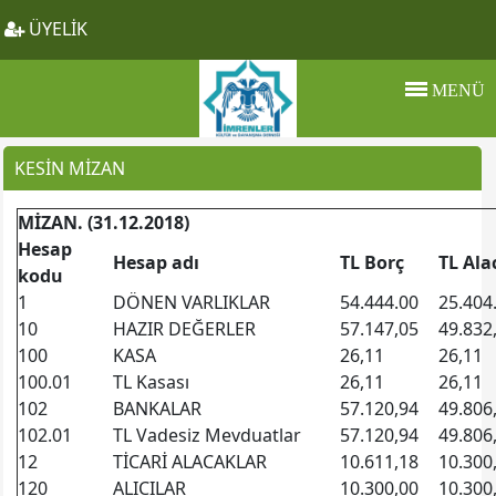
ÜYELİK
MENÜ
KESIN MIZAN
MİZAN. (31.12.2018)
Hesap
Hesap adı
TL Borç
TL Ala
kodu
1
DÖNEN VARLIKLAR
54.444.00
25.404
10
HAZIR DEĞERLER
57.147,05
49.832
100
KASA
26,11
26,11
100.01
TL Kasası
26,11
26,11
102
BANKALAR
57.120,94
49.806
102.01
TL Vadesiz Mevduatlar
57.120,94
49.806
12
TİCARİ ALACAKLAR
10.611,18
10.300
120
ALICILAR
10.300,00
10.300