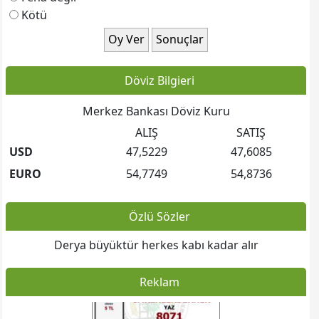
Ziraat Bankası - Siyavuşpaşa / Bahçelievler Şubesi:
Kötü
TR 16 0001 0016 0055 9863 7950 06
************************************************
Şirinevler Mahallesi Mahmutbey Yolu Onur Sokak No:7
Bahçelievler / İSTANBUL
Döviz Bilgieri
Merkez Bankası Döviz Kuru
ALIŞ
SATIŞ
USD
47,5229
47,6085
EURO
54,7749
54,8736
Özlü Sözler
Derya büyüktür herkes kabı kadar alır
Reklam