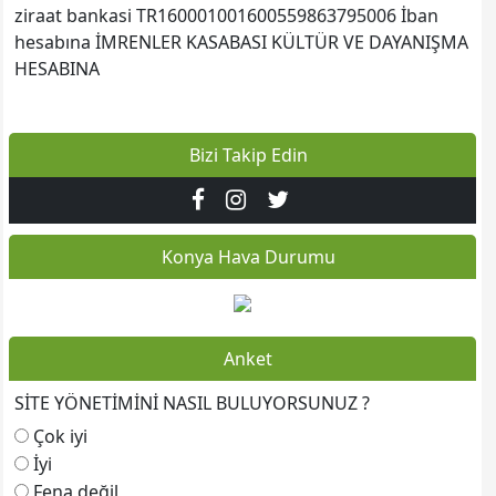
ziraat bankasi TR160001001600559863795006 İban
hesabına İMRENLER KASABASI KÜLTÜR VE DAYANIŞMA
HESABINA
İRTİBAT
İMRENLER KÜLTÜR VE DAYANIŞMA DERNEĞİ YÖNETİM
Bizi Takip Edin
KURULU
www.imrenlerdernek.org
************************************************
Faruk ANILSIN: 0532 325 6309
Konya Hava Durumu
Abdullah uslu:0539 584 53 08
İdris EMEKSİZ: 0537 630 2371
Veysel KIRBAŞ: 0544 853 0190
Adem ANIL: 0535 875 1231
Anket
*******************************
SİTE YÖNETİMİNİ NASIL BULUYORSUNUZ ?
Rıdvan PEKDEMİR: 0543 309 2029
*************************************
Çok iyi
Web sitesine git
İMRENLER KASABASI KÜLTÜR VE DAYANIŞMA DERNEĞİ
İyi
BANKA HESABI
Fena değil