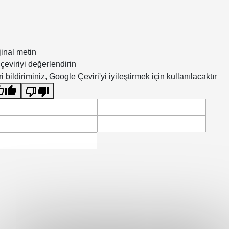
Web sitesine git
jinal metin
çeviriyi değerlendirin
i bildiriminiz, Google Çeviri'yi iyileştirmek için kullanılacaktır