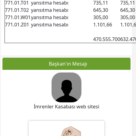
771.01.T01
yansıtma hesabı
735,11
735,11
771.01.T02
yansıtma hesabı
645,30
645,30
771.01.W01
yansıtma hesabı
305,00
305,00
771.01.Z01
yansıtma hesabı
1.101,66
1.101,
470.555.700
632.47
Başkan'ın Mesajı
İmrenler Kasabası web sitesi