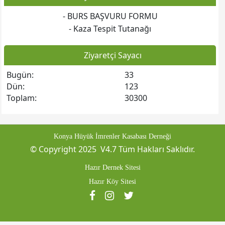
- BURS BAŞVURU FORMU
Web sitesine git
- Kaza Tespit Tutanağı
Ziyaretçi Sayacı
Bugün:
33
Dün:
123
Toplam:
30300
Konya Hüyük İmrenler Kasabası Derneği
Web sitesine git
© Copyright 2025 V4.7 Tüm Hakları Saklıdır.
Hazır Dernek Sitesi
Hazır Köy Sitesi