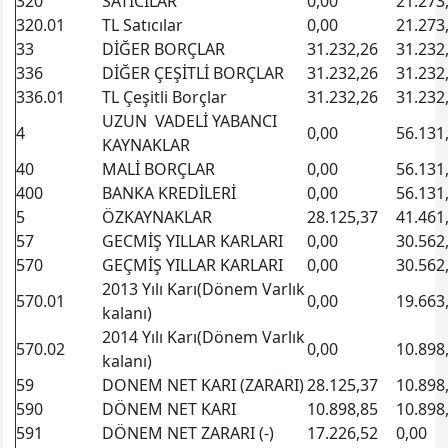
320
SATICILAR
0,00
21.273
320.01
TL Satıcılar
0,00
21.273
33
DİĞER BORÇLAR
31.232,26
31.232
336
DİĞER ÇEŞİTLİ BORÇLAR
31.232,26
31.232
336.01
TL Çeşitli Borçlar
31.232,26
31.232
UZUN VADELİ YABANCI
4
0,00
56.131
KAYNAKLAR
40
MALİ BORÇLAR
0,00
56.131
400
BANKA KREDİLERİ
0,00
56.131
5
ÖZKAYNAKLAR
28.125,37
41.461
57
GECMİŞ YILLAR KARLARI
0,00
30.562
570
GEÇMİŞ YILLAR KARLARI
0,00
30.562
2013 Yılı Karı(Dönem Varlık
570.01
0,00
19.663
kalanı)
2014 Yılı Karı(Dönem Varlık
570.02
0,00
10.898
kalanı)
59
DONEM NET KARI (ZARARI)
28.125,37
10.898
590
DÖNEM NET KARI
10.898,85
10.898
591
DÖNEM NET ZARARI (-)
17.226,52
0,00