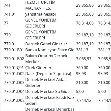
HİZMET ÜRETİM
741
29.865,80
29.865
MAL.YAN.HES.
741.01
yansıtma hesabı
29.865,80
29.865
GENEL YÖNETİM
77
78.314,08
78.314
GİDERLERİ
GENEL YÖNETİM
770
39.187,10
39.187
GİDERLERİ
770.01
Dernek Genel Giderleri
39.187,10
39.187
770.01.B01
Banka Komisyon Estre Gid.
381,13
381,13
Bakım Onarım(Dernek
770.01.B02
3.065,97
3.065,
Merkezi)
770.01.Ç01
Çiçek Giderleri
760,00
760,00
770.01.D02
Dask (Deprem Sigortası)
95,93
95,93
Dernek Merkezi Aidat
770.01.D03
210,00
210,00
Giderleri
770.01.D04
Dernek Merkez Su Gideri
5,00
5,00
Dernek Merkezi Kredi Faiz
770.01.D05
7.744,12
7.744,
Gideri
Dernek Merkezi Demirbaş