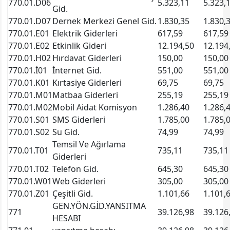
770.01.D06
5.323,11
5.323,
Gid.
770.01.D07
Dernek Merkezi Genel Gid.
1.830,35
1.830,
770.01.E01
Elektrik Giderleri
617,59
617,59
770.01.E02
Etkinlik Gideri
12.194,50
12.194
770.01.H02
Hırdavat Giderleri
150,00
150,00
770.01.İ01
İnternet Gid.
551,00
551,00
770.01.K01
Kırtasiye Giderleri
69,75
69,75
770.01.M01
Matbaa Giderleri
255,19
255,19
770.01.M02
Mobil Aidat Komisyon
1.286,40
1.286,
770.01.S01
SMS Giderleri
1.785,00
1.785,
770.01.S02
Su Gid.
74,99
74,99
Temsil Ve Ağırlama
770.01.T01
735,11
735,11
Giderleri
770.01.T02
Telefon Gid.
645,30
645,30
770.01.W01
Web Giderleri
305,00
305,00
770.01.Z01
Çeşitli Gid.
1.101,66
1.101,
GEN.YÖN.GİD.YANSITMA
771
39.126,98
39.126
HESABI