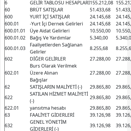
6
GELİR TABLOSU HESAPLARI
155.212,08
155.21
60
BRÜT SATIŞLAR
51.433,68
51.433
600
YURT İÇİ SATIŞLAR
24.145,68
24.145
600.01
-Yurt İçi Dernek Gelirleri
24.145,68
24.145
600.01.01
Üye Aidat Gelirleri
10.550,00
10.550
600.01.02
Bağış Ve Yardımlar
5.340,00
5.340,
Faaliyetlerden Sağlanan
600.01.03
8.255,68
8.255,
Gelirler
602
DİĞER GELİRLER
27.288,00
27.288
Burs Olarak Verilmek
602.01
Üzere Alınan
27.288,00
27.288
Bağışlar
62
SATIŞLARIN MALİYETİ (-)
29.865,80
29.865
SATILAN HİZMET MALİYETİ
622
29.865,80
29.865
(-)
622.01
yansıtma hesabı
29.865,80
29.865
63
FAALİYET GİDERLERİ
39.126,98
39.126
GENEL YÖNETİM
632
39.126,98
39.126
GİDERLERİ (-)