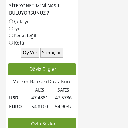
SİTE YÖNETİMİNİ NASIL
*******************************
Rıdvan PEKDEMİR: 0543 309
BULUYORSUNUZ ?
2029
Çok iyi
*************************************
İyi
İMRENLER KASABASI KÜLTÜR
Fena değil
VE DAYANIŞMA DERNEĞİ
Kötü
BANKA HESABI
Ziraat Bankası - Siyavuşpaşa /
Bahçelievler Şubesi:
TR 16 0001 0016 0055 9863
Döviz Bilgieri
7950 06
**********************************************
Merkez Bankası Döviz Kuru
Şirinevler Mahallesi
ALIŞ
SATIŞ
Mahmutbey Yolu Onur Sokak
USD
47,4881
47,5736
No:7 Bahçelievler / İSTANBUL
EURO
54,8100
54,9087
Özlü Sözler