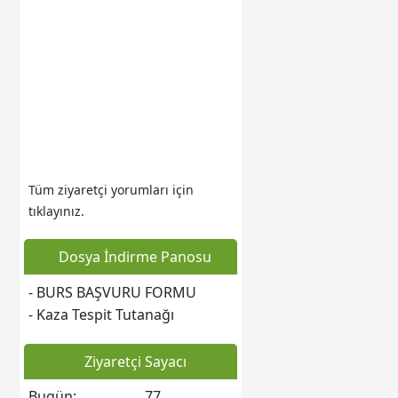
Web sitesine git
Tüm ziyaretçi yorumları için
tıklayınız.
Dosya İndirme Panosu
- BURS BAŞVURU FORMU
Web sitesine git
- Kaza Tespit Tutanağı
Ziyaretçi Sayacı
Bugün:
77